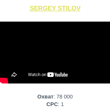
SERGEY STILOV
Охват
: 78 000
CPC
: 1