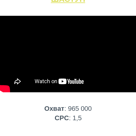
Охват
: 965 000
CPC
: 1,5